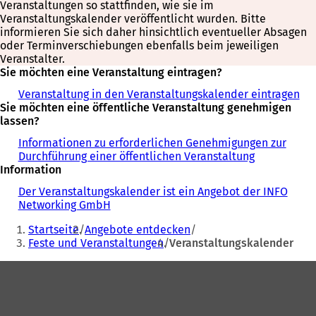
Veranstaltungen so stattfinden, wie sie im
Veranstaltungskalender veröffentlicht wurden. Bitte
informieren Sie sich daher hinsichtlich eventueller Absagen
oder Terminverschiebungen ebenfalls beim jeweiligen
Veranstalter.
Sie möchten eine Veranstaltung eintragen?
Veranstaltung in den Veranstaltungskalender eintragen
Sie möchten eine öffentliche Veranstaltung genehmigen
lassen?
Informationen zu erforderlichen Genehmigungen zur
Durchführung einer öffentlichen Veranstaltung
Information
Der Veranstaltungskalender ist ein Angebot der INFO
Networking GmbH
Sie
Startseite
Angebote entdecken
befinden
Feste und Veranstaltungen
Veranstaltungskalender
sich
Fußbereich
hier: