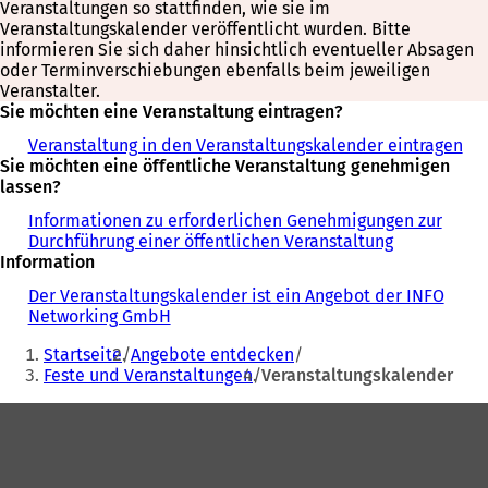
Veranstaltungen so stattfinden, wie sie im
Veranstaltungskalender veröffentlicht wurden. Bitte
informieren Sie sich daher hinsichtlich eventueller Absagen
oder Terminverschiebungen ebenfalls beim jeweiligen
Veranstalter.
Sie möchten eine Veranstaltung eintragen?
Veranstaltung in den Veranstaltungskalender eintragen
Sie möchten eine öffentliche Veranstaltung genehmigen
lassen?
Informationen zu erforderlichen Genehmigungen zur
Durchführung einer öffentlichen Veranstaltung
Information
Der Veranstaltungskalender ist ein Angebot der INFO
Networking GmbH
Sie
Startseite
Angebote entdecken
befinden
Feste und Veranstaltungen
Veranstaltungskalender
sich
Fußbereich
hier: