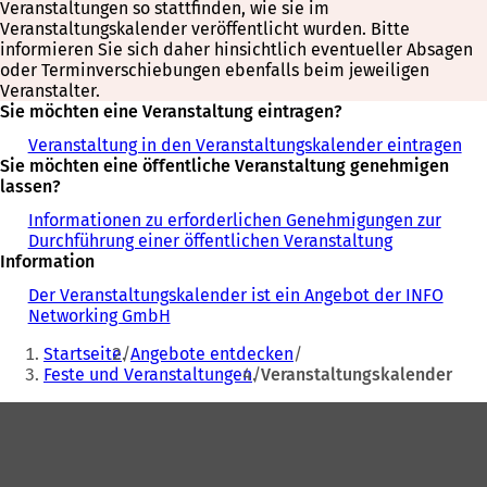
Veranstaltungen so stattfinden, wie sie im
Veranstaltungskalender veröffentlicht wurden. Bitte
informieren Sie sich daher hinsichtlich eventueller Absagen
oder Terminverschiebungen ebenfalls beim jeweiligen
Veranstalter.
Sie möchten eine Veranstaltung eintragen?
Veranstaltung in den Veranstaltungskalender eintragen
Sie möchten eine öffentliche Veranstaltung genehmigen
lassen?
Informationen zu erforderlichen Genehmigungen zur
Durchführung einer öffentlichen Veranstaltung
Information
Der Veranstaltungskalender ist ein Angebot der INFO
Networking GmbH
Sie
Startseite
Angebote entdecken
befinden
Feste und Veranstaltungen
Veranstaltungskalender
sich
Fußbereich
hier: