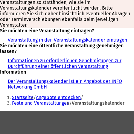
Veranstaltungen so stattfinden, wie sie im
Veranstaltungskalender veröffentlicht wurden. Bitte
informieren Sie sich daher hinsichtlich eventueller Absagen
oder Terminverschiebungen ebenfalls beim jeweiligen
Veranstalter.
Sie möchten eine Veranstaltung eintragen?
Veranstaltung in den Veranstaltungskalender eintragen
Sie möchten eine öffentliche Veranstaltung genehmigen
lassen?
Informationen zu erforderlichen Genehmigungen zur
Durchführung einer öffentlichen Veranstaltung
Information
Der Veranstaltungskalender ist ein Angebot der INFO
Networking GmbH
Sie
Startseite
Angebote entdecken
befinden
Feste und Veranstaltungen
Veranstaltungskalender
sich
Fußbereich
hier: