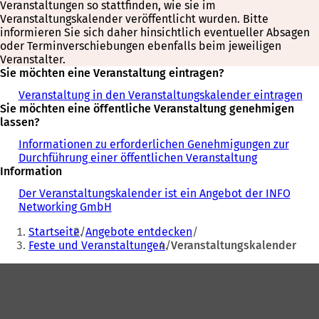
Veranstaltungen so stattfinden, wie sie im
Veranstaltungskalender veröffentlicht wurden. Bitte
informieren Sie sich daher hinsichtlich eventueller Absagen
oder Terminverschiebungen ebenfalls beim jeweiligen
Veranstalter.
Sie möchten eine Veranstaltung eintragen?
Veranstaltung in den Veranstaltungskalender eintragen
Sie möchten eine öffentliche Veranstaltung genehmigen
lassen?
Informationen zu erforderlichen Genehmigungen zur
Durchführung einer öffentlichen Veranstaltung
Information
Der Veranstaltungskalender ist ein Angebot der INFO
Networking GmbH
Sie
Startseite
Angebote entdecken
befinden
Feste und Veranstaltungen
Veranstaltungskalender
sich
Fußbereich
hier: