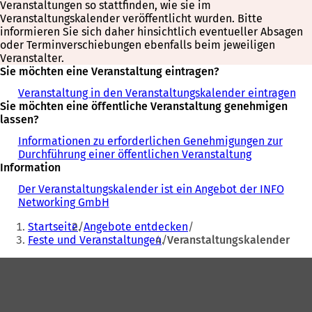
Veranstaltungen so stattfinden, wie sie im
Veranstaltungskalender veröffentlicht wurden. Bitte
informieren Sie sich daher hinsichtlich eventueller Absagen
oder Terminverschiebungen ebenfalls beim jeweiligen
Veranstalter.
Sie möchten eine Veranstaltung eintragen?
Veranstaltung in den Veranstaltungskalender eintragen
Sie möchten eine öffentliche Veranstaltung genehmigen
lassen?
Informationen zu erforderlichen Genehmigungen zur
Durchführung einer öffentlichen Veranstaltung
Information
Der Veranstaltungskalender ist ein Angebot der INFO
Networking GmbH
Sie
Startseite
Angebote entdecken
befinden
Feste und Veranstaltungen
Veranstaltungskalender
sich
Fußbereich
hier: