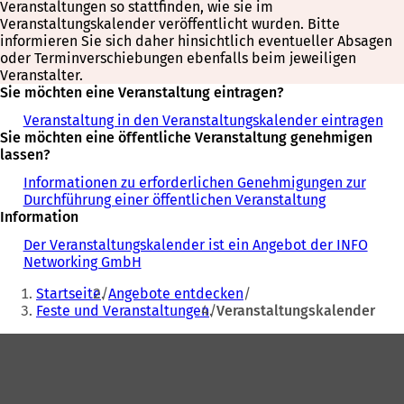
Veranstaltungen so stattfinden, wie sie im
Veranstaltungskalender veröffentlicht wurden. Bitte
informieren Sie sich daher hinsichtlich eventueller Absagen
oder Terminverschiebungen ebenfalls beim jeweiligen
Veranstalter.
Sie möchten eine Veranstaltung eintragen?
Veranstaltung in den Veranstaltungskalender eintragen
Sie möchten eine öffentliche Veranstaltung genehmigen
lassen?
Informationen zu erforderlichen Genehmigungen zur
Durchführung einer öffentlichen Veranstaltung
Information
Der Veranstaltungskalender ist ein Angebot der INFO
Networking GmbH
Sie
Startseite
Angebote entdecken
befinden
Feste und Veranstaltungen
Veranstaltungskalender
sich
Fußbereich
hier: