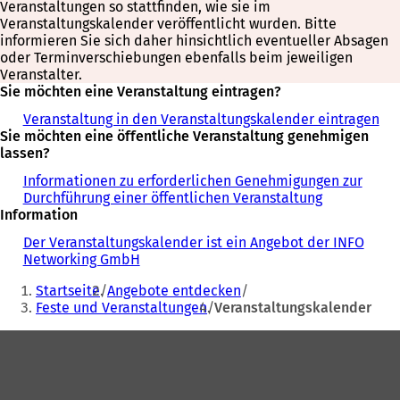
Veranstaltungen so stattfinden, wie sie im
Veranstaltungskalender veröffentlicht wurden. Bitte
informieren Sie sich daher hinsichtlich eventueller Absagen
oder Terminverschiebungen ebenfalls beim jeweiligen
Veranstalter.
Sie möchten eine Veranstaltung eintragen?
Veranstaltung in den Veranstaltungskalender eintragen
Sie möchten eine öffentliche Veranstaltung genehmigen
lassen?
Informationen zu erforderlichen Genehmigungen zur
Durchführung einer öffentlichen Veranstaltung
Information
Der Veranstaltungskalender ist ein Angebot der INFO
Networking GmbH
Sie
Startseite
Angebote entdecken
befinden
Feste und Veranstaltungen
Veranstaltungskalender
sich
Fußbereich
hier: