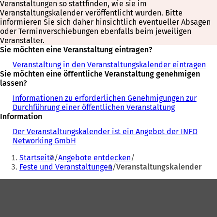
Veranstaltungen so stattfinden, wie sie im
Veranstaltungskalender veröffentlicht wurden. Bitte
informieren Sie sich daher hinsichtlich eventueller Absagen
oder Terminverschiebungen ebenfalls beim jeweiligen
Veranstalter.
Sie möchten eine Veranstaltung eintragen?
Veranstaltung in den Veranstaltungskalender eintragen
Sie möchten eine öffentliche Veranstaltung genehmigen
lassen?
Informationen zu erforderlichen Genehmigungen zur
Durchführung einer öffentlichen Veranstaltung
Information
Der Veranstaltungskalender ist ein Angebot der INFO
Networking GmbH
Sie
Startseite
Angebote entdecken
befinden
Feste und Veranstaltungen
Veranstaltungskalender
sich
Fußbereich
hier: