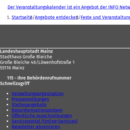
Der Veranstaltungskalender ist ein Angebot der INFO Ne
Sie
Startseite
Angebote entdecken
Feste und Veranstaltun
befinden
Fußbereich
sich
hier:
Landeshauptstadt Mainz
Stadthaus Große Bleiche
Große Bleiche 46/Löwenhofstraße 1
55116 Mainz
115 - Ihre Behördenrufnummer
Schnellzugriff
Verwaltungsorganisation
Pressemeldungen
Stellenangebote
Ratsinformationssystem
Öffentliche Ausschreibungen
Serviceportal (Online-Services)
Newsletter abonnieren