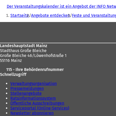
Der Veranstaltungskalender ist ein Angebot der INFO Ne
Sie
Startseite
Angebote entdecken
Feste und Veranstaltun
befinden
Fußbereich
sich
hier:
Landeshauptstadt Mainz
Stadthaus Große Bleiche
Große Bleiche 46/Löwenhofstraße 1
55116 Mainz
115 - Ihre Behördenrufnummer
Schnellzugriff
Verwaltungsorganisation
Pressemeldungen
Stellenangebote
Ratsinformationssystem
Öffentliche Ausschreibungen
Serviceportal (Online-Services)
Newsletter abonnieren