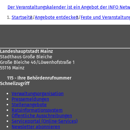
Der Veranstaltungskalender ist ein Angebot der INFO Ne
Sie
Startseite
Angebote entdecken
Feste und Veranstaltun
befinden
Fußbereich
sich
hier:
Landeshauptstadt Mainz
Stadthaus Große Bleiche
Große Bleiche 46/Löwenhofstraße 1
55116 Mainz
115 - Ihre Behördenrufnummer
Schnellzugriff
Verwaltungsorganisation
Pressemeldungen
Stellenangebote
Ratsinformationssystem
Öffentliche Ausschreibungen
Serviceportal (Online-Services)
Newsletter abonnieren