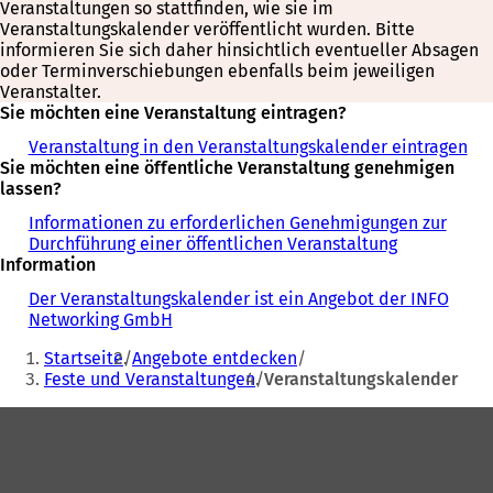
Veranstaltungen so stattfinden, wie sie im
Veranstaltungskalender veröffentlicht wurden. Bitte
informieren Sie sich daher hinsichtlich eventueller Absagen
oder Terminverschiebungen ebenfalls beim jeweiligen
Veranstalter.
Sie möchten eine Veranstaltung eintragen?
Veranstaltung in den Veranstaltungskalender eintragen
Sie möchten eine öffentliche Veranstaltung genehmigen
lassen?
Informationen zu erforderlichen Genehmigungen zur
Durchführung einer öffentlichen Veranstaltung
Information
Der Veranstaltungskalender ist ein Angebot der INFO
Networking GmbH
Sie
Startseite
Angebote entdecken
befinden
Feste und Veranstaltungen
Veranstaltungskalender
sich
Fußbereich
hier: