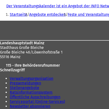
Der Veranstaltungskalender ist ein Angebot der INFO Ne
Sie
Startseite
Angebote entdecken
Feste und Veranstaltun
befinden
Fußbereich
sich
hier:
Landeshauptstadt Mainz
Stadthaus Große Bleiche
Große Bleiche 46/Löwenhofstraße 1
55116 Mainz
115 - Ihre Behördenrufnummer
Schnellzugriff
Verwaltungsorganisation
Pressemeldungen
Stellenangebote
Ratsinformationssystem
Öffentliche Ausschreibungen
Serviceportal (Online-Services)
Newsletter abonnieren