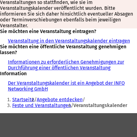
Veranstaltungen so stattfinden, wie sie im
Veranstaltungskalender veröffentlicht wurden. Bitte
informieren Sie sich daher hinsichtlich eventueller Absagen
oder Terminverschiebungen ebenfalls beim jeweiligen
Veranstalter.
Sie möchten eine Veranstaltung eintragen?
Veranstaltung in den Veranstaltungskalender eintragen
Sie möchten eine öffentliche Veranstaltung genehmigen
lassen?
Informationen zu erforderlichen Genehmigungen zur
Durchführung einer öffentlichen Veranstaltung
Information
Der Veranstaltungskalender ist ein Angebot der INFO
Networking GmbH
Sie
Startseite
Angebote entdecken
befinden
Feste und Veranstaltungen
Veranstaltungskalender
sich
Fußbereich
hier: