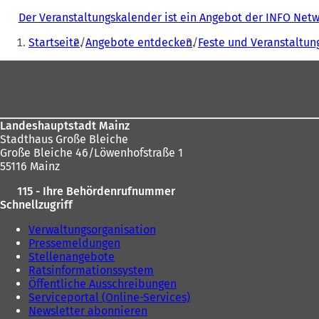
Der Veranstaltungskalender ist ein Angebot der INFO Ne
Sie
Startseite
Angebote entdecken
Feste und Veranstaltun
befinden
Fußbereich
sich
hier:
Landeshauptstadt Mainz
Stadthaus Große Bleiche
Große Bleiche 46/Löwenhofstraße 1
55116 Mainz
115 - Ihre Behördenrufnummer
Schnellzugriff
Verwaltungsorganisation
Pressemeldungen
Stellenangebote
Ratsinformationssystem
Öffentliche Ausschreibungen
Serviceportal (Online-Services)
Newsletter abonnieren