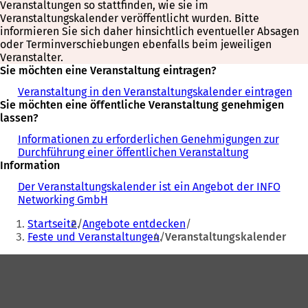
Veranstaltungen so stattfinden, wie sie im
Veranstaltungskalender veröffentlicht wurden. Bitte
informieren Sie sich daher hinsichtlich eventueller Absagen
oder Terminverschiebungen ebenfalls beim jeweiligen
Veranstalter.
Sie möchten eine Veranstaltung eintragen?
Veranstaltung in den Veranstaltungskalender eintragen
Sie möchten eine öffentliche Veranstaltung genehmigen
lassen?
Informationen zu erforderlichen Genehmigungen zur
Durchführung einer öffentlichen Veranstaltung
Information
Der Veranstaltungskalender ist ein Angebot der INFO
Networking GmbH
Sie
Startseite
Angebote entdecken
befinden
Feste und Veranstaltungen
Veranstaltungskalender
sich
Fußbereich
hier: