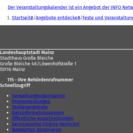
Der Veranstaltungskalender ist ein Angebot der INFO Ne
Sie
Startseite
Angebote entdecken
Feste und Veranstaltun
befinden
Fußbereich
sich
hier:
Landeshauptstadt Mainz
Stadthaus Große Bleiche
Große Bleiche 46/Löwenhofstraße 1
55116 Mainz
115 - Ihre Behördenrufnummer
Schnellzugriff
Verwaltungsorganisation
Pressemeldungen
Stellenangebote
Ratsinformationssystem
Öffentliche Ausschreibungen
Serviceportal (Online-Services)
Newsletter abonnieren