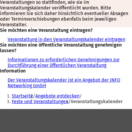
Veranstaltungen so stattfinden, wie sie im
Veranstaltungskalender veröffentlicht wurden. Bitte
informieren Sie sich daher hinsichtlich eventueller Absagen
oder Terminverschiebungen ebenfalls beim jeweiligen
Veranstalter.
Sie möchten eine Veranstaltung eintragen?
Veranstaltung in den Veranstaltungskalender eintragen
Sie möchten eine öffentliche Veranstaltung genehmigen
lassen?
Informationen zu erforderlichen Genehmigungen zur
Durchführung einer öffentlichen Veranstaltung
Information
Der Veranstaltungskalender ist ein Angebot der INFO
Networking GmbH
Sie
Startseite
Angebote entdecken
befinden
Feste und Veranstaltungen
Veranstaltungskalender
sich
Fußbereich
hier: