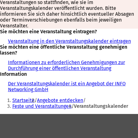
Veranstaltungen so stattfinden, wie sie im
Veranstaltungskalender veröffentlicht wurden. Bitte
informieren Sie sich daher hinsichtlich eventueller Absagen
oder Terminverschiebungen ebenfalls beim jeweiligen
Veranstalter.
Sie möchten eine Veranstaltung eintragen?
Veranstaltung in den Veranstaltungskalender eintragen
Sie möchten eine öffentliche Veranstaltung genehmigen
lassen?
Informationen zu erforderlichen Genehmigungen zur
Durchführung einer öffentlichen Veranstaltung
Information
Der Veranstaltungskalender ist ein Angebot der INFO
Networking GmbH
Sie
Startseite
Angebote entdecken
befinden
Feste und Veranstaltungen
Veranstaltungskalender
sich
Fußbereich
hier: