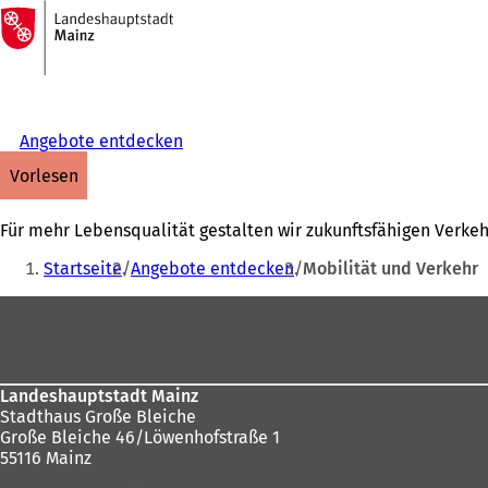
Zur
Startseite
Inhalt anspringen
Angebote entdecken
vorlesen
Für mehr Lebensqualität gestalten wir zukunftsfähigen Verk
Sie
Startseite
Angebote entdecken
Mobilität und Verkehr
befinden
Fußbereich
sich
hier:
Landeshauptstadt Mainz
Stadthaus Große Bleiche
Große Bleiche 46/Löwenhofstraße 1
55116 Mainz