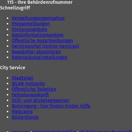
115 - Ihre Behördenrufnummer
Schnellzugriff
Verwaltungsorganisation
Pressemeldungen
Stellenangebote
Ratsinformationssystem
Öffentliche Ausschreibungen
Serviceportal (Online-Services)
Newsletter abonnieren
Datenschutzeinstellungen
City Service
Stadtplan
WLAN-Hotspots
Öffentliche Toiletten
Fahrplanauskunft
Still- und Wickelwegweiser
Noteingang - hier finden Kinder Hilfe
Webcams
Bilderdienst