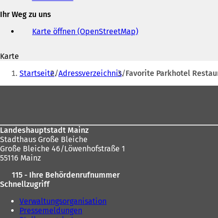
und
Ihr Weg zu uns
E-
Mail-
Karte öffnen (OpenStreetMap)
(
Adresse
Ö
f
Karte
f
Sie
n
Startseite
Adressverzeichnis
Favorite Parkhotel Restau
e
befinden
t
Fußbereich
sich
i
n
hier:
e
i
Landeshauptstadt Mainz
n
Stadthaus Große Bleiche
e
Große Bleiche 46/Löwenhofstraße 1
m
55116 Mainz
n
e
115 - Ihre Behördenrufnummer
u
Schnellzugriff
e
n
Verwaltungsorganisation
T
Pressemeldungen
a