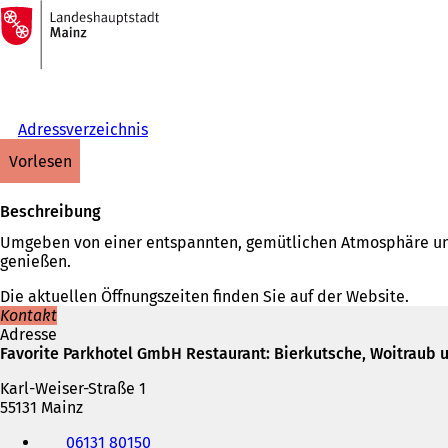
Zur
Startseite
Inhalt anspringen
Adressverzeichnis
vorlesen
Beschreibung
Umgeben von einer entspannten, gemütlichen Atmosphäre und
genießen.
Die aktuellen Öffnungszeiten finden Sie auf der Website.
Kontakt
Adresse
Favorite Parkhotel GmbH Restaurant: Bierkutsche, Woitraub 
Karl-Weiser-Straße 1
55131 Mainz
Telefon,
06131 80150
Fax