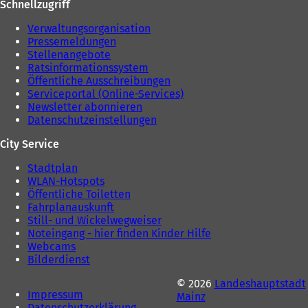
Schnellzugriff
n
T
T
a
Verwaltungsorganisation
a
b
Pressemeldungen
b
)
Stellenangebote
)
Ratsinformationssystem
Öffentliche Ausschreibungen
Serviceportal (Online-Services)
Newsletter abonnieren
Datenschutzeinstellungen
City Service
Stadtplan
WLAN-Hotspots
Öffentliche Toiletten
Fahrplanauskunft
Still- und Wickelwegweiser
Noteingang - hier finden Kinder Hilfe
Webcams
Bilderdienst
© 2026
Landeshauptstadt
Impressum
Mainz
Datenschutzerklärung