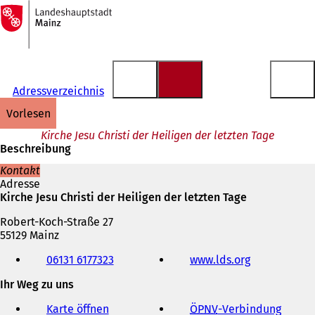
Zur
Startseite
Inhalt anspringen
Adressverzeichnis
vorlesen
Kirche Jesu Christi der Heiligen der letzten Tage
Beschreibung
Kontakt
Adresse
Kirche Jesu Christi der Heiligen der letzten Tage
Robert-Koch-Straße 27
55129 Mainz
Telefon,
06131 6177323
www.lds.org
(
Fax
Ö
und
Ihr Weg zu uns
f
E-
f
Mail-
Karte öffnen
ÖPNV
-Verbindung
(
n