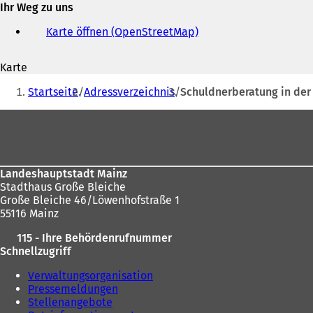
Ihr Weg zu uns
E-
Mail-
Karte öffnen (OpenStreetMap)
(
Adresse
Ö
f
Karte
f
Sie
n
Startseite
Adressverzeichnis
Schuldnerberatung in der
e
befinden
t
Fußbereich
sich
i
n
hier:
e
i
Landeshauptstadt Mainz
n
Stadthaus Große Bleiche
e
Große Bleiche 46/Löwenhofstraße 1
m
55116 Mainz
n
e
115 - Ihre Behördenrufnummer
u
Schnellzugriff
e
n
Verwaltungsorganisation
T
Pressemeldungen
a
Stellenangebote
b