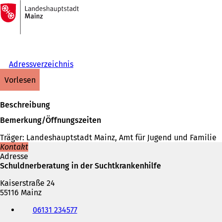
Zur
Startseite
Inhalt anspringen
Adressverzeichnis
vorlesen
Beschreibung
Bemerkung/Öffnungszeiten
Träger: Landeshauptstadt Mainz, Amt für Jugend und Familie
Kontakt
Adresse
Schuldnerberatung in der Suchtkrankenhilfe
Kaiserstraße 24
55116 Mainz
Telefon,
06131 234577
Fax
und