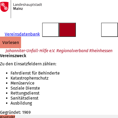
Zur
Startseite
Inhalt anspringen
Vereinsdatenbank
vorlesen
Johanniter-Unfall-Hilfe e.V. Regionalverband Rheinhessen
Vereinszweck
Zu den Einsatzfeldern zählen:
Fahrdienst für Behinderte
Katastrophenschutz
Menüservice
Soziale Dienste
Rettungsdienst
Sanitätsdienst
Ausbildung
Gegründet: 1969
Kontakt