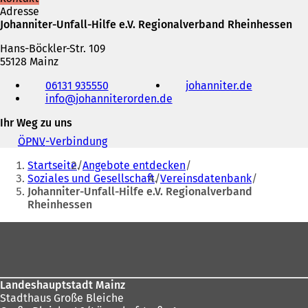
Adresse
Johanniter-Unfall-Hilfe e.V. Regionalverband Rheinhessen
Hans-Böckler-Str. 109
55128 Mainz
Telefon,
06131 935550
johanniter.de
(
Fax
info
johanniterorden
de
Ö
und
f
E-
Ihr Weg zu uns
f
Mail-
n
Adresse
ÖPNV
-Verbindung
(
e
Sie
Ö
t
Startseite
Angebote entdecken
f
befinden
i
Soziales und Gesellschaft
Vereinsdatenbank
f
n
Johanniter-Unfall-Hilfe e.V. Regionalverband
sich
n
e
Rheinhessen
e
hier:
i
t
Fußbereich
n
i
e
n
m
e
n
i
e
n
Landeshauptstadt Mainz
u
e
Stadthaus Große Bleiche
e