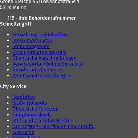
m
Große Bleiche 46/Löwenhofstraße 1
n
n
55116 Mainz
T
e
a
115 - Ihre Behördenrufnummer
u
b
Schnellzugriff
e
)
n
Verwaltungsorganisation
T
Pressemeldungen
a
Stellenangebote
b
Ratsinformationssystem
)
Öffentliche Ausschreibungen
Serviceportal (Online-Services)
Newsletter abonnieren
Datenschutzeinstellungen
City Service
Stadtplan
WLAN-Hotspots
Öffentliche Toiletten
Fahrplanauskunft
Still- und Wickelwegweiser
Noteingang - hier finden Kinder Hilfe
Webcams