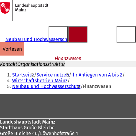
Zur
Startseite
Inhalt anspringen
Neubau und Hochwasserschutz
vorlesen
Finanzwesen
Kontakt
Organisationsstruktur
Sie
Startseite
Service nutzen
Ihr Anliegen von A bis Z
befinden
Wirtschaftsbetrieb Mainz
Neubau und Hochwasserschutz
Finanzwesen
sich
hier:
Fußbereich
Landeshauptstadt Mainz
Stadthaus Große Bleiche
Große Bleiche 46/Löwenhofstraße 1