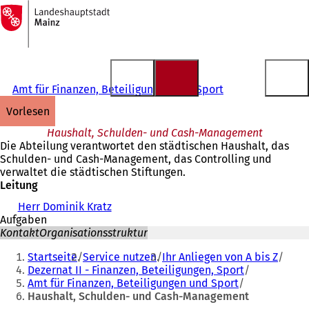
Zur
Startseite
Inhalt anspringen
Amt für Finanzen, Beteiligungen und Sport
vorlesen
Haushalt, Schulden- und Cash-Management
Die Abteilung verantwortet den städtischen Haushalt, das
Schulden- und Cash-Management, das Controlling und
verwaltet die städtischen Stiftungen.
Leitung
Herr Dominik Kratz
Aufgaben
Kontakt
Organisationsstruktur
Sie
Startseite
Service nutzen
Ihr Anliegen von A bis Z
befinden
Dezernat II - Finanzen, Beteiligungen, Sport
Amt für Finanzen, Beteiligungen und Sport
sich
Haushalt, Schulden- und Cash-Management
hier: