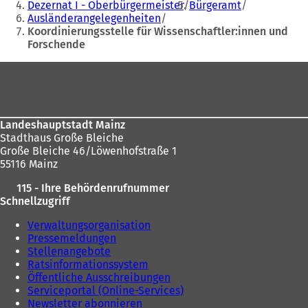
befinden
Dezernat I - Oberbürgermeister
Bürgeramt
Ausländerangelegenheiten
sich
Koordinierungsstelle für Wissenschaftler:innen und
hier:
Forschende
Fußbereich
Landeshauptstadt Mainz
Stadthaus Große Bleiche
Große Bleiche 46/Löwenhofstraße 1
55116 Mainz
115 - Ihre Behördenrufnummer
Schnellzugriff
Verwaltungsorganisation
Pressemeldungen
Stellenangebote
Ratsinformationssystem
Öffentliche Ausschreibungen
Serviceportal (Online-Services)
Newsletter abonnieren