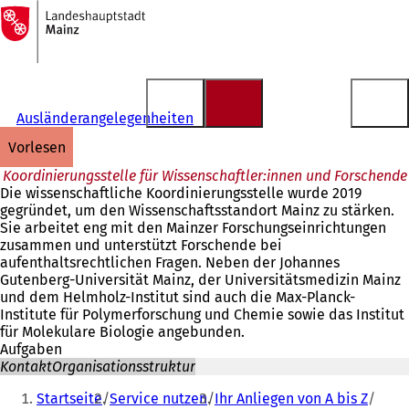
Zur
Startseite
Inhalt anspringen
Ausländerangelegenheiten
vorlesen
Koordinierungsstelle für Wissenschaftler:innen und Forschende
Die wissenschaftliche Koordinierungsstelle wurde 2019
gegründet, um den Wissenschaftsstandort Mainz zu stärken.
Sie arbeitet eng mit den Mainzer Forschungseinrichtungen
zusammen und unterstützt Forschende bei
aufenthaltsrechtlichen Fragen. Neben der Johannes
Gutenberg-Universität Mainz, der Universitätsmedizin Mainz
und dem Helmholz-Institut sind auch die Max-Planck-
Institute für Polymerforschung und Chemie sowie das Institut
für Molekulare Biologie angebunden.
Aufgaben
Kontakt
Organisationsstruktur
Sie
Startseite
Service nutzen
Ihr Anliegen von A bis Z