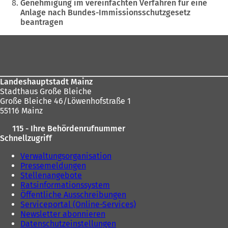
hier:
e
m
Genehmigung im vereinfachten Verfahren für eine
m
n
Anlage nach Bundes-Immissionsschutzgesetz
n
e
beantragen
e
u
u
e
Fußbereich
e
n
n
T
T
a
a
b
Landeshauptstadt Mainz
b
)
Stadthaus Große Bleiche
)
Große Bleiche 46/Löwenhofstraße 1
55116 Mainz
115 - Ihre Behördenrufnummer
Schnellzugriff
Verwaltungsorganisation
Pressemeldungen
Stellenangebote
Ratsinformationssystem
Öffentliche Ausschreibungen
Serviceportal (Online-Services)
Newsletter abonnieren
Datenschutzeinstellungen