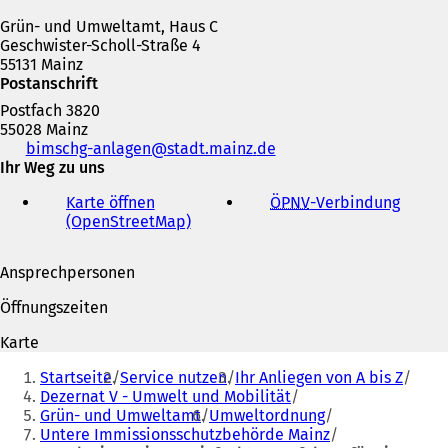
Grün- und Umweltamt, Haus C
Geschwister-Scholl-Straße 4
55131 Mainz
Postanschrift
Postfach 3820
55028 Mainz
Telefon,
bimschg-anlagen
stadt.mainz
de
Fax
Ihr Weg zu uns
und
Karte öffnen
ÖPNV
-Verbindung
(
E-
(OpenStreetMap)
(
Ö
Mail-
Ö
f
Adresse
f
f
Ansprechpersonen
f
n
n
e
Öffnungszeiten
e
t
t
i
Karte
i
n
Sie
n
e
Startseite
Service nutzen
Ihr Anliegen von A bis Z
befinden
e
i
Dezernat V - Umwelt und Mobilität
i
n
Grün- und Umweltamt
Umweltordnung
sich
n
e
Untere Immissionsschutzbehörde Mainz