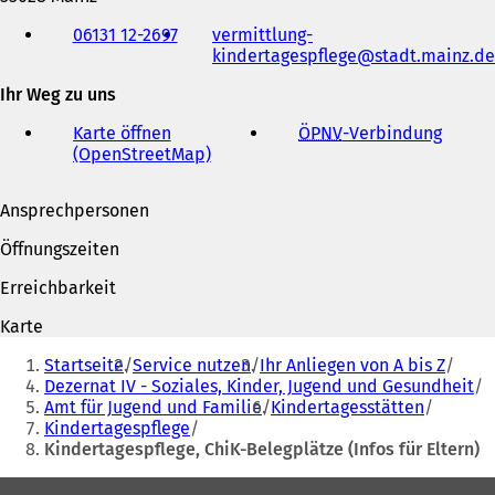
Telefon,
06131 12-2697
vermittlung-
Fax
kindertagespflege
stadt.mainz
de
und
E-
Ihr Weg zu uns
Mail-
Adresse
Karte öffnen
ÖPNV
-Verbindung
(
(OpenStreetMap)
(
Ö
Ö
f
f
f
Ansprechpersonen
f
n
n
e
Öffnungszeiten
e
t
t
i
Erreichbarkeit
i
n
n
e
Karte
e
i
Sie
i
n
Startseite
Service nutzen
Ihr Anliegen von A bis Z
befinden
n
e
Dezernat IV - Soziales, Kinder, Jugend und Gesundheit
e
m
Amt für Jugend und Familie
Kindertagesstätten
sich
m
n
Kindertagespflege
hier:
n
e
Kindertagespflege, ChiK-Belegplätze (Infos für Eltern)
e
u
Fußbereich
u
e