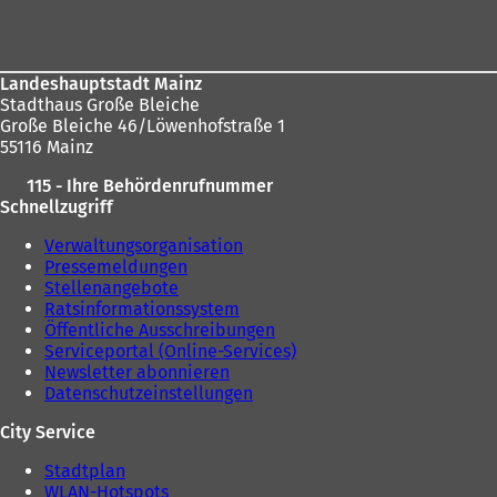
e
n
n
T
T
a
a
b
Landeshauptstadt Mainz
b
)
Stadthaus Große Bleiche
)
Große Bleiche 46/Löwenhofstraße 1
55116 Mainz
115 - Ihre Behördenrufnummer
Schnellzugriff
Verwaltungsorganisation
Pressemeldungen
Stellenangebote
Ratsinformationssystem
Öffentliche Ausschreibungen
Serviceportal (Online-Services)
Newsletter abonnieren
Datenschutzeinstellungen
City Service
Stadtplan
WLAN-Hotspots