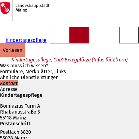
Zur
Startseite
Inhalt anspringen
Kindertagespflege
vorlesen
Kindertagespflege, ChiK-Belegplätze (Infos für Eltern)
Was muss ich wissen?
Formulare, Merkblätter, Links
Ähnliche Dienstleistungen
Kontakt
Adresse
Kindertagespflege
Bonifazius-Turm A
Rhabanusstraße 3
55118 Mainz
Postanschrift
Postfach 3820
55028 Mainz