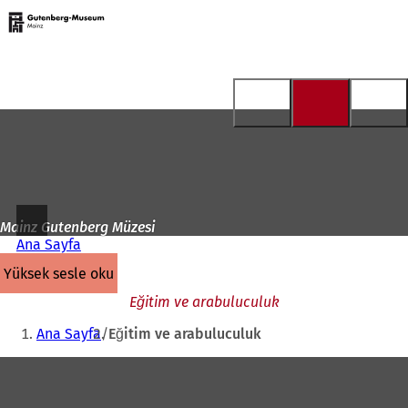
Ana
sayfaya
İçeriğe atla
Mainz Gutenberg Müzesi
Ana Sayfa
yüksek sesle oku
Eğitim ve arabuluculuk
Buradasınız:
Ana Sayfa
Eğitim ve arabuluculuk
Ayak
bölgesi