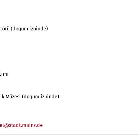
üratörü (doğum izninde)
timi
ilik Müzesi (doğum izninde)
el
stadt.mainz
de