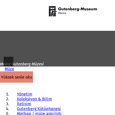
Ana
sayfaya
İçeriğe atla
Mainz Gutenberg Müzesi
Müze
yüksek sesle oku
Yönetim
Koleksiyon & Bilim
İletişim
Gutenberg Kütüphanesi
Matbaa / müze aracılığı