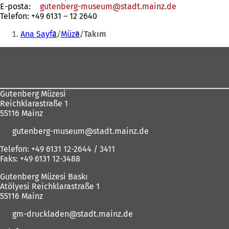
E-posta:
gutenberg-museum
stadt.mainz
de
Telefon: +49 6131 – 12 2640
Buradasınız:
Ana Sayfa
Müze
Takım
Ayak
bölgesi
Gutenberg Müzesi
Reichklarastraße 1
55116 Mainz
gutenberg-museum
stadt.mainz
de
Telefon: +49 6131 12-2644 / 3411
Faks: +49 6131 12-3488
Gutenberg Müzesi Baskı
Atölyesi Reichklarastraße 1
55116 Mainz
gm-druckladen
stadt.mainz
de