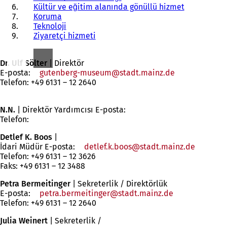
Kültür ve eğitim alanında gönüllü hizmet
Koruma
Teknoloji
Ziyaretçi hizmeti
Dr. Ulf Sölter
|
Direktör
E-posta:
gutenberg-museum
stadt.mainz
de
Telefon: +49 6131 – 12 2640
N.N.
| Direktör Yardımcısı E-posta:
Telefon:
Detlef K. Boos
|
İdari Müdür E-posta:
detlef.k.boos
stadt.mainz
de
Telefon: +49 6131 – 12 3626
Faks: +49 6131 – 12 3488
Petra Bermeitinger
| Sekreterlik / Direktörlük
E-posta:
petra.bermeitinger
stadt.mainz
de
Telefon: +49 6131 – 12 2640
Julia Weinert
| Sekreterlik /