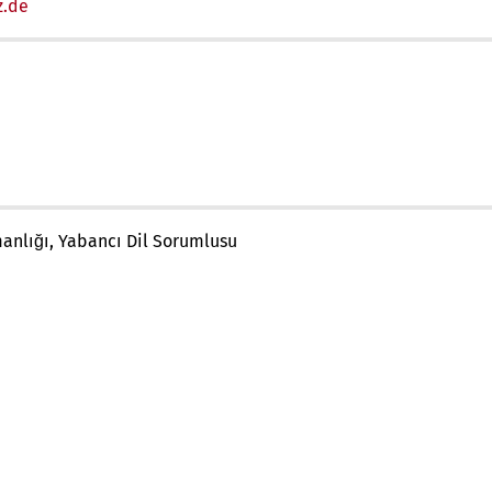
z
de
manlığı, Yabancı Dil Sorumlusu