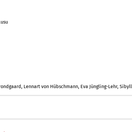
lusu
Brondgaard, Lennart von Hübschmann, Eva Jüngling-Lehr, Sibyl