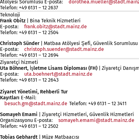
Atölyesi Sorumlusu E-posta:
dorothea.mueller
stadt.main
Telefon: +49 6131 – 12 2637
Teknoloji
Frank Obitz
| Bina Teknik Hizmetleri
E-posta:
frank.obitz
stadt.mainz
de
Telefon: +49 6131 – 12 2504
Christoph Sünder
| Matbaa Atölyesi Şefi, Güvenlik Sorumlusu
E-posta:
christoph.suender
stadt.mainz
de
Telefon: +49 6131 – 12 2694
Ziyaretçi hizmeti
Uta Böhnert, İşletme Lisans Diploması (FH)
| Ziyaretçi Danış
E-posta:
uta.boehnert
stadt.mainz
de
Telefon: +49 6131 – 12 2643
Ziyaret Yönetimi, Rehberli Tur
Kayıtları
E-Mail:
besuch.gm
stadt.mainz
de
Telefon: +49 6131 – 12 3411
Somayeh Emami
| Ziyaretçi Hizmetleri, Güvenlik Hizmetleri
Organizasyonu E-posta:
somayeh.emami
stadt.mainz
de
Telefon: +49 6131 – 12 2502
Tobias Gebhardt
| Müze Matbaacısı