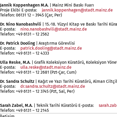
Jannik Koppenhagen
M.A.
| Mainz Mini Baskı Fuarı
Proje Ekibi E-posta:
jannik.koppenhagen
stadt.mainz
de
Telefon: 06131 12 – 3945 (Çar, Per)
Dr. Nino Nanobashvili
| 15.-18. Yüzyıl Kitap ve Baskı Tarihi K
E-posta:
nino.nanobashvili
stadt.mainz
de
Telefon: +49 6131 – 12 2562
Dr. Patrick Dooling
| Araştırma Görevlisi
E-posta:
patrick.dooling
stadt.mainz
de
Telefon: +49 6131 – 12 4333
Ulla Reske, M.A.
| Grafik Koleksiyon Küratörü, Koleksiyon Yöne
E-posta:
ulla.reske
stadt.mainz
de
Telefon: +49 6131 – 12 2681 (Pzt-Çar, Cum)
Dr. Sandra Schultz
| Kağıt ve Yazı Tarihi Küratörü, Alman Ciltç
E-posta:
dr.sandra.schultz
stadt.mainz
de
Telefon: +49 6131 – 12 3745 (Pzt, Sal, Per)
Sarah Zabel, M.A.
| Teknik Tarihi Küratörü E-posta:
sarah.zab
Telefon: +49 6131 – 12 2145
İletişim