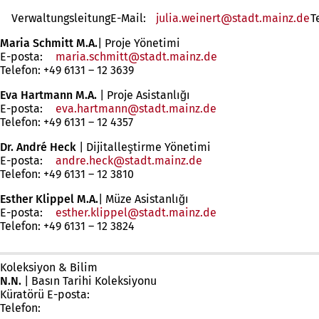
VerwaltungsleitungE-Mail:
julia.weinert
stadt.mainz
de
T
Maria Schmitt
M.A.
| Proje Yönetimi
E-posta:
maria.schmitt
stadt.mainz
de
Telefon: +49 6131 – 12 3639
Eva Hartmann
M.A.
|
Proje Asistanlığı
E-posta:
eva.hartmann
stadt.mainz
de
Telefon: +49 6131 – 12 4357
Dr. André Heck
| Dijitalleştirme Yönetimi
E-posta:
andre.heck
stadt.mainz
de
Telefon: +49 6131 – 12 3810
Esther Klippel M.A.
| Müze Asistanlığı
E-posta:
esther.klippel
stadt.mainz
de
Telefon: +49 6131 – 12 3824
Koleksiyon & Bilim
N.N.
| Basın Tarihi Koleksiyonu
Küratörü E-posta:
Telefon: