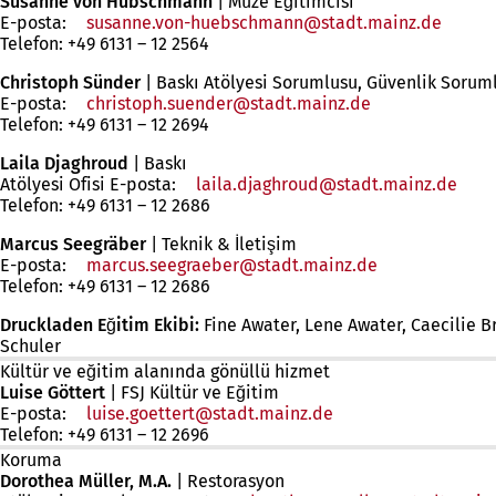
Susanne von Hübschmann
| Müze Eğitimcisi
E-posta:
susanne.von-huebschmann
stadt.mainz
de
Telefon: +49 6131 – 12 2564
Christoph Sünder
| Baskı Atölyesi Sorumlusu, Güvenlik Sorum
E-posta:
christoph.suender
stadt.mainz
de
Telefon: +49 6131 – 12 2694
Laila Djaghroud
| Baskı
Atölyesi Ofisi E-posta:
laila.djaghroud
stadt.mainz
de
Telefon: +49 6131 – 12 2686
Marcus Seegräber
| Teknik & İletişim
E-posta:
marcus.seegraeber
stadt.mainz
de
Telefon: +49 6131 – 12 2686
Druckladen Eğitim Ekibi:
Fine Awater, Lene Awater, Caecilie 
Schuler
Kültür ve eğitim alanında gönüllü hizmet
Luise Göttert
|
FSJ Kültür ve Eğitim
E-posta:
luise.goettert
stadt.mainz
de
Telefon: +49 6131 – 12 2696
Koruma
Dorothea Müller, M.A.
| Restorasyon