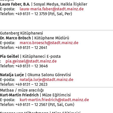
Laura Faber, B.A.
| Sosyal Medya, Halkla İlişkiler
E-posta:
laura-maria.faber
stadt.mainz
de
Telefon: +49 6131 – 12 3759 (Pzt, Sal, Per)
Gutenberg Kütüphanesi
Dr. Marco Brösch
| Kütüphane Müdürü
E-posta:
marco.broesch
stadt.mainz
de
Telefon: +49 6131 – 12 2641
Pia Geißel
| Kütüphaneci E-posta
:
pia.geissel
stadt.mainz
de
Telefon: +49 6131 – 12 3646
Natalja Lurje
| Okuma Salonu Görevlisi
E-posta:
natalja.lurje
stadt.mainz
de
Telefon: +49 6131 – 12 2623
Matbaa / müze aracılığı
Kurt-Martin Friedrich
| Müze Eğitimcisi
E-posta:
kurt-martin.friedrich
stadt.mainz
de
Telefon: +49 6131 – 12 2567 (Pzt, Sal, Cum)