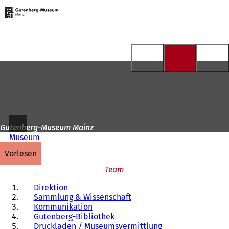
Zur
Startseite
Inhalt anspringen
Gutenberg-Museum Mainz
Museum
vorlesen
Team
Direktion
Sammlung & Wissenschaft
Kommunikation
Gutenberg-Bibliothek
Druckladen / Museumsvermittlung