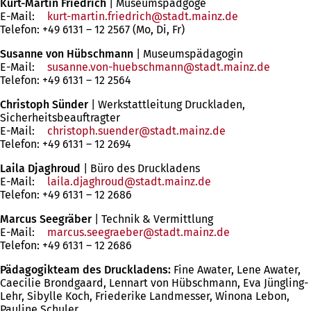
Kurt-Martin Friedrich
| Museumspädgoge
E-Mail:
kurt-martin.friedrich
stadt.mainz
de
Telefon: +49 6131 – 12 2567 (Mo, Di, Fr)
Susanne von Hübschmann
| Museumspädagogin
E-Mail:
susanne.von-huebschmann
stadt.mainz
de
Telefon: +49 6131 – 12 2564
Christoph Sünder
| Werkstattleitung Druckladen,
Sicherheitsbeauftragter
E-Mail:
christoph.suender
stadt.mainz
de
Telefon: +49 6131 – 12 2694
Laila Djaghroud
| Büro des Druckladens
E-Mail:
laila.djaghroud
stadt.mainz
de
Telefon: +49 6131 – 12 2686
Marcus Seegräber
| Technik & Vermittlung
E-Mail:
marcus.seegraeber
stadt.mainz
de
Telefon: +49 6131 – 12 2686
Pädagogikteam des Druckladens:
Fine Awater, Lene Awater,
Caecilie Brondgaard, Lennart von Hübschmann, Eva Jüngling-
Lehr, Sibylle Koch, Friederike Landmesser, Winona Lebon,
Pauline Schuler