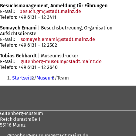
Besuchsmanagement, Anmeldung für Führungen
E-Mail:
besuch.gm
stadt.mainz
de
Telefon: +49 6131 – 12 3411
Somayeh Emami
| Besuchsbetreuung, Organisation
Aufsichtsdienste
E-Mail:
somayeh.emami
stadt.mainz
de
Telefon: +49 6131 – 12 2502
Tobias Gebhardt
| Museumsdrucker
E-Mail:
gutenberg-museum
stadt.mainz
de
Telefon: +49 6131 – 12 2640
Sie
Startseite
Museum
Team
befinden
Fußbereich
sich
hier:
Gutenberg-Museum
Reichklarastraße 1
55116 Mainz
gutenberg-museum
stadt.mainz
de