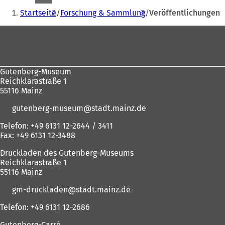
Sie
Startseite
Forschung & Sammlung
Veröffentlichungen
befinden
Fußbereich
sich
hier:
Gutenberg-Museum
Reichklarastraße 1
55116 Mainz
gutenberg-museum
stadt.mainz
de
Telefon: +49 6131 12-2644 / 3411
Fax: +49 6131 12-3488
Druckladen des Gutenberg-Museums
Reichklarastraße 1
55116 Mainz
gm-druckladen
stadt.mainz
de
Telefon: +49 6131 12-2686
Gutenberg-Carré