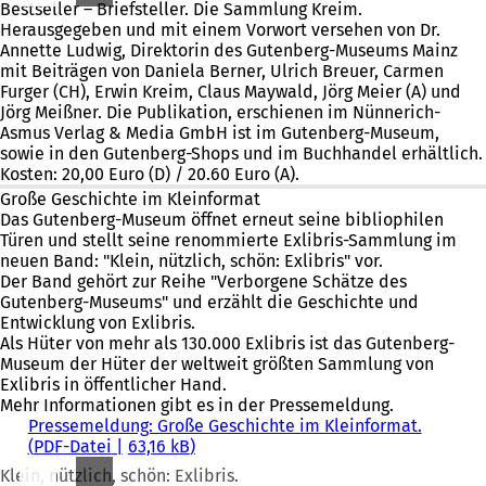
Bestseller – Briefsteller. Die Sammlung Kreim.
Herausgegeben und mit einem Vorwort versehen von Dr.
Annette Ludwig, Direktorin des Gutenberg-Museums Mainz
mit Beiträgen von Daniela Berner, Ulrich Breuer, Carmen
Furger (CH), Erwin Kreim, Claus Maywald, Jörg Meier (A) und
Jörg Meißner. Die Publikation, erschienen im Nünnerich-
Asmus Verlag & Media GmbH ist im Gutenberg-Museum,
sowie in den Gutenberg-Shops und im Buchhandel erhältlich.
Kosten: 20,00 Euro (D) / 20.60 Euro (A).
Große Geschichte im Kleinformat
Das Gutenberg-Museum öffnet erneut seine bibliophilen
Türen und stellt seine renommierte Exlibris-Sammlung im
neuen Band: "Klein, nützlich, schön: Exlibris" vor.
Der Band gehört zur Reihe "Verborgene Schätze des
Gutenberg-Museums" und erzählt die Geschichte und
Entwicklung von Exlibris.
Als Hüter von mehr als 130.000 Exlibris ist das Gutenberg-
Museum der Hüter der weltweit größten Sammlung von
Exlibris in öffentlicher Hand.
Mehr Informationen gibt es in der Pressemeldung.
Pressemeldung: Große Geschichte im Kleinformat.
PDF
-Datei
63,16 kB
Klein, nützlich, schön: Exlibris.