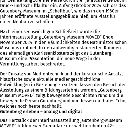
Jahrzehnte lang zu einer Reise durch vier Jahrtausende Buch-,
Druck- und Schriftkultur ein. Anfang Oktober 2024 schloss das
Gutenberg-Museum im „Schellbau“, wie das in den 1960er
Jahren eröffnete Ausstellungsgebäude hieß, um Platz für
einen Neubau zu schaffen.
Nach einer sechswöchigen Schließzeit wurde die
Interimsausstellung „Gutenberg-Museum MOVED“ Ende
November 2024 in den Räumlichkeiten des Naturhistorischen
Museums eröffnet. In den aufwendig restaurierten Räumen
des ehemaligen Klarissenklosters zeigt das Gutenberg-
Museum eine Präsentation, die neue Wege in der
Vermittlungsarbeit beschreitet.
Der Einsatz von Medientechnik und der kuratorische Ansatz,
historische sowie aktuelle mediengeschichtliche
Entwicklungen in Beziehung zu setzen, lassen den Besuch der
Ausstellung zu einem Bildungserlebnis werden. „Gutenberg-
Museum MOVED“ zeigt bewegende Geschichten rund um die
bewegende Person Gutenberg und um dessen mediales Echo,
welches noch heute nachhallt.
Gutenberg erleben – analog und digital
Das Herzstück der Interimsausstellung „Gutenberg-Museum
MOVED“ bilden zwei Exemplare der weltberühmten 42-