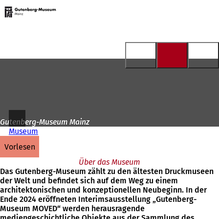
Zur
Startseite
Inhalt anspringen
Gutenberg-Museum Mainz
Museum
vorlesen
Über das Museum
Das Gutenberg-Museum zählt zu den ältesten Druckmuseen
der Welt und befindet sich auf dem Weg zu einem
architektonischen und konzeptionellen Neubeginn. In der
Ende 2024 eröffneten Interimsausstellung „Gutenberg-
Museum MOVED“ werden herausragende
mediengeschichtliche Objekte aus der Sammlung des