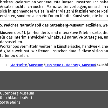
breites Spektrum an Sonderausstellungen umsetzen. Ich habe 
Ansatz möchte ich auch in Mainz weiter verfolgen, um sich in
sich in spannender Weise in einer Vielzahl faszinierender Po
erzählen, sondern auch ein Forum für die Kunst sein, die heute
5. Welches Narrativ soll das Gutenberg-Museum erzählen, we
Museen des 21. Jahrhunderts sind interaktive Erlebnisorte, die
Für das Interim entwickeln wir aktuell narrative Strategien,
darzustellen.
Workshops vermitteln weiterhin künstlerische, handwerklich
digitale Welt hat. Wir freuen uns schon darauf, diese Visio
teilen zu dürfen.
Sie
Startseite
Museum
Das neue Gutenberg-Museum
Ausbl
befinden
Fußbereich
sich
hier:
Gutenberg-Museum
Reichklarastraße 1
55116 Mainz