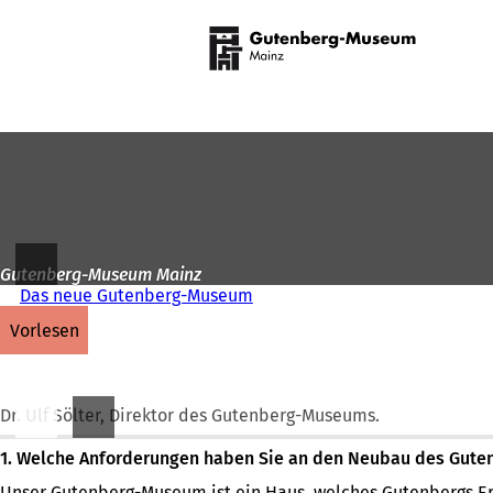
Zur
Startseite
Inhalt anspringen
Gutenberg-Museum Mainz
Das neue Gutenberg-Museum
vorlesen
Dr. Ulf Sölter, Direktor des Gutenberg-Museums.
1. Welche Anforderungen haben Sie an den Neubau des Gut
Unser Gutenberg-Museum ist ein Haus, welches Gutenbergs Er