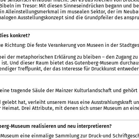
ibeln im Tresor: Mit diesen Sinneseindrücken begann und begi
 ein Alleinstellungsmerkmal im musealen Sektor, der im Neuba
alogen Ausstellungskonzept sind die Grundpfeiler des anspru
dies konkret?
e Richtung: Die feste Verankerung von Museen in der Stadtge
ei der metaphorischen Erklärung zu bleiben – den Zugang zu
tion ist. Und dieser Raum bietet das Gutenberg-Museum durch
diger Treffpunkt, der das Interesse für Druckkunst entweder 
eine tragende Säule der Mainzer Kulturlandschaft und gehört 
 gelebt hat, verleiht unserem Haus eine Ausstrahlungskraft un
für Heimat. Drei Attribute, mit denen sich unser Museum an ei
erg-Museum realisieren und neu interpretieren?
useum eine einmalige Sammlung zur Druck-und Schriftgeschic