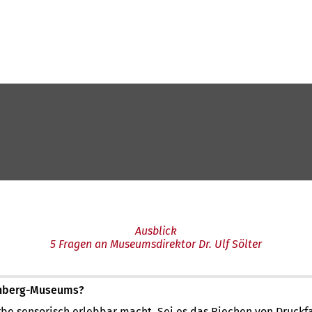
Ausblick
5 Fragen an Museumsdirektor Dr. Ulf Sölter
enberg-Museums?
be sensorisch erlebbar macht. Sei es das Riechen von Druck