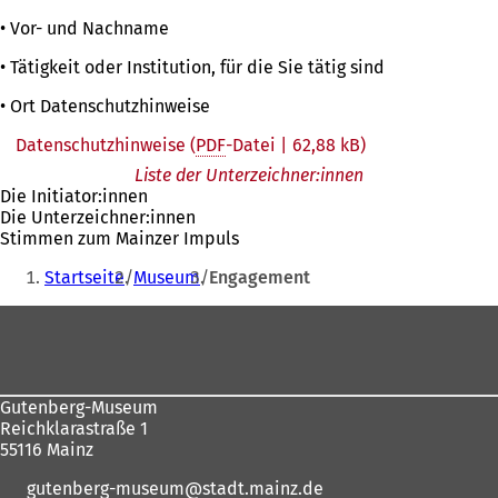
• Vor- und Nachname
• Tätigkeit oder Institution, für die Sie tätig sind
• Ort Datenschutzhinweise
Datenschutzhinweise
PDF
-Datei
62,88 kB
Liste der Unterzeichner:innen
Die Initiator:innen
Die Unterzeichner:innen
Stimmen zum Mainzer Impuls
Sie
Startseite
Museum
Engagement
befinden
Fußbereich
sich
hier:
Gutenberg-Museum
Reichklarastraße 1
55116 Mainz
gutenberg-museum
stadt.mainz
de