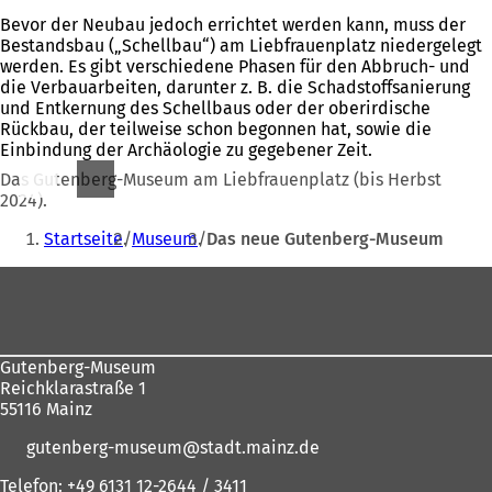
Bevor der Neubau jedoch errichtet werden kann, muss der
Bestandsbau („Schellbau“) am Liebfrauenplatz niedergelegt
werden. Es gibt verschiedene Phasen für den Abbruch- und
die Verbauarbeiten, darunter z. B. die Schadstoffsanierung
und Entkernung des Schellbaus oder der oberirdische
Rückbau, der teilweise schon begonnen hat, sowie die
Einbindung der Archäologie zu gegebener Zeit.
Das Gutenberg-Museum am Liebfrauenplatz (bis Herbst
2024).
Sie
Startseite
Museum
Das neue Gutenberg-Museum
befinden
Fußbereich
sich
hier:
Gutenberg-Museum
Reichklarastraße 1
55116 Mainz
gutenberg-museum
stadt.mainz
de
Telefon: +49 6131 12-2644 / 3411