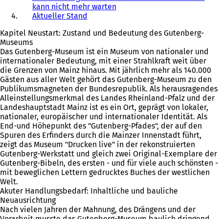
kann nicht mehr warten
Aktueller Stand
Kapitel Neustart: Zustand und Bedeutung des Gutenberg-
Museums
Das Gutenberg-Museum ist ein Museum von nationaler und
internationaler Bedeutung, mit einer Strahlkraft weit über
die Grenzen von Mainz hinaus. Mit jährlich mehr als 140.000
Gästen aus aller Welt gehört das Gutenberg-Museum zu den
Publikumsmagneten der Bundesrepublik. Als herausragendes
Alleinstellungsmerkmal des Landes Rheinland-Pfalz und der
Landeshauptstadt Mainz ist es ein Ort, geprägt von lokaler,
nationaler, europäischer und internationaler Identität. Als
End-und Höhepunkt des "Gutenberg-Pfades", der auf den
Spuren des Erfinders durch die Mainzer Innenstadt führt,
zeigt das Museum "Drucken live" in der rekonstruierten
Gutenberg-Werkstatt und gleich zwei Original-Exemplare der
Gutenberg-Bibeln, des ersten - und für viele auch schönsten -
mit beweglichen Lettern gedrucktes Buches der westlichen
Welt.
Akuter Handlungsbedarf: Inhaltliche und bauliche
Neuausrichtung
Nach vielen Jahren der Mahnung, des Drängens und der
Vorarbeit musste das Gutenberg-Museum baulich dringend