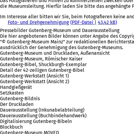
Das Fotografieren und Filmen zu kommerziellen Zwecken oder
die Museumsleitung. Hierfür laden Sie bitte das angehängte F
Im Interesse aller bitten wir Sie, beim Fotografieren keine 
Foto- und Drehgenehmigung
PDF
-Datei
43,42 kB
Pressebilder Gutenberg-Museum und Dauerausstellung
Die hier angebotenen Bilder können unter Angabe des Copyri
"© Gutenberg-Museum Mainz" zur redaktionellen Berichterst
ausdrücklich der Genehmigung des Gutenberg-Museums.
Gutenberg-Museum und Druckladen, Außenansicht
Gutenberg-Museum, Römischer Kaiser
Gutenberg-Bibel, Shuckburgh-Exemplar
Detail der 42-zeiligen Gutenberg-Bibel
Gutenberg-Werkstatt (Ansicht 1)
Gutenberg-Werkstatt (Ansicht 2)
Handgießgerät
Setzkasten
Gutenberg-Bildnis
Der Druckladen
Dauerausstellung (Inkunabelabteilung)
Dauerausstellung (Buchbindehandwerk)
Digitalisierung Gutenberg-Bibeln
Blockbuch
Gutenberg-Museum MOVED