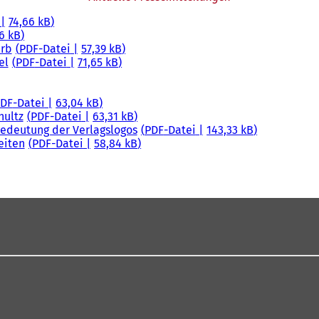
74,66 kB
6 kB
erb
PDF
-Datei
57,39 kB
el
PDF
-Datei
71,65 kB
DF
-Datei
63,04 kB
ultz
PDF
-Datei
63,31 kB
edeutung der Verlagslogos
PDF
-Datei
143,33 kB
eiten
PDF
-Datei
58,84 kB