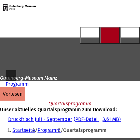
Zur
Startseite
Inhalt anspringen
Gutenberg-Museum Mainz
Programm
vorlesen
Quartalsprogramm
Unser aktuelles Quartalsprogramm zum Download:
Druckfrisch Juli - September
PDF
-Datei
3,61 MB
Sie
Startseite
Programm
Quartalsprogramm
befinden