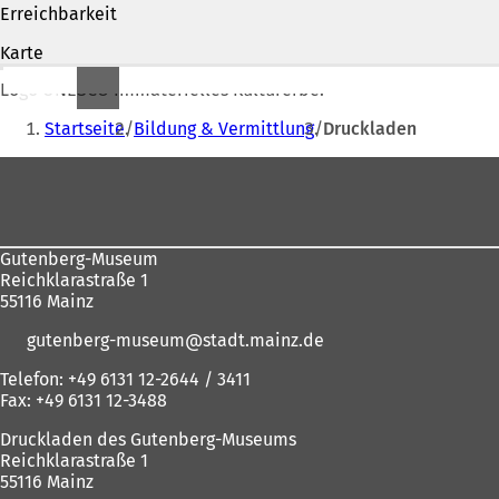
Erreichbarkeit
f
n
Karte
e
t
Logo UNESCO Immaterielles Kulturerbe.
i
Sie
n
Startseite
Bildung & Vermittlung
Druckladen
befinden
e
Fußbereich
i
sich
n
hier:
e
m
n
Gutenberg-Museum
e
Reichklarastraße 1
u
55116 Mainz
e
n
gutenberg-museum
stadt.mainz
de
T
Telefon: +49 6131 12-2644 / 3411
a
Fax: +49 6131 12-3488
b
)
Druckladen des Gutenberg-Museums
Reichklarastraße 1
55116 Mainz