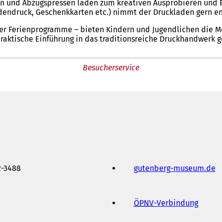
ten und Abzugspressen laden zum kreativen Ausprobieren und 
dendruck, Geschenkkarten etc.) nimmt der Druckladen gern e
r Ferienprogramme – bieten Kindern und Jugendlichen die Mög
 praktische Einführung in das traditionsreiche Druckhandwerk
Besucherservice
2-3488
gutenberg-museum.de
(
Ö
f
f
ÖPNV
-Verbindung
(
n
Ö
e
f