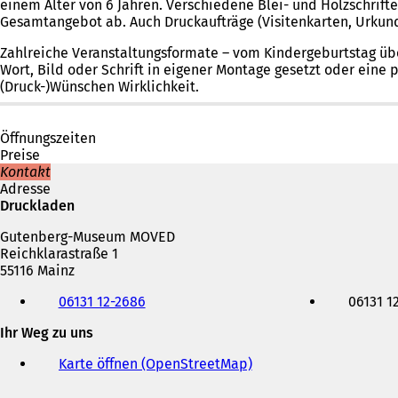
einem Alter von 6 Jahren. Verschiedene Blei- und Holzschrif
Gesamtangebot ab. Auch Druckaufträge (Visitenkarten, Urkun
Zahlreiche Veranstaltungsformate – vom Kindergeburtstag übe
Wort, Bild oder Schrift in eigener Montage gesetzt oder eine
(Druck-)Wünschen Wirklichkeit.
Öffnungszeiten
Preise
Kontakt
Adresse
Druckladen
Gutenberg-Museum MOVED
Reichklarastraße 1
55116 Mainz
Telefon,
06131 12-2686
06131 1
Fax
und
Ihr Weg zu uns
E-
Mail-
Karte öffnen (OpenStreetMap)
(
Adresse
Ö
f