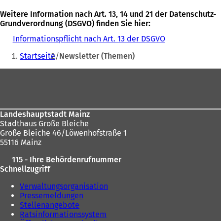
Weitere Information nach Art. 13, 14 und 21 der Datenschutz-
Grundverordnung (DSGVO) finden Sie hier:
Informationspflicht nach Art. 13 der DSGVO
Sie
Startseite
Newsletter (Themen)
befinden
Fußbereich
sich
hier:
Landeshauptstadt Mainz
Stadthaus Große Bleiche
Große Bleiche 46/Löwenhofstraße 1
55116 Mainz
115 - Ihre Behördenrufnummer
Schnellzugriff
Verwaltungsorganisation
Pressemeldungen
Stellenangebote
Ratsinformationssystem