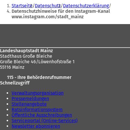
Sie
Ö
Startseite
Datenschutz
Datenschutzerklärung
f
befinden
Datenschutzhinweise für den Instagram-Kanal
f
www.instagram.com/stadt_mainz
sich
n
e
hier:
Fußbereich
t
i
n
e
i
Landeshauptstadt Mainz
n
Stadthaus Große Bleiche
e
Große Bleiche 46/Löwenhofstraße 1
m
55116 Mainz
n
115 - Ihre Behördenrufnummer
e
Schnellzugriff
u
e
Verwaltungsorganisation
n
Pressemeldungen
T
Stellenangebote
a
Ratsinformationssystem
b
Öffentliche Ausschreibungen
)
Serviceportal (Online-Services)
Newsletter abonnieren