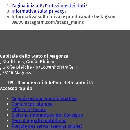
Siete
S
Pagina iniziale
Protezione dei dati
i
qui:
Informativa sulla privacy
a
Informativa sulla privacy per il canale Instagram
p
www.instagram.com/stadt_mainz
r
e
Area
i
n
dei
u
piedi
n
a
Capitale dello Stato di Magonza
n
,
Stadthaus, Große Bleiche
u
, Große Bleiche 46/Löwenhofstraße 1
o
, 55116 Magonza
v
115 - Il numero di telefono delle autorità
a
Accesso rapido
s
c
Organizzazione amministrativa
h
Comunicati stampa
e
Offerte di lavoro
d
Sistema informativo del Consiglio
a
Gare d'appalto pubbliche
)
Portale dei servizi (servizi online)