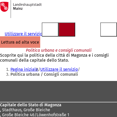
Alla
pagina
Vai al contenuto
iniziale
Utilizzare il servizio
lettura ad alta voce
Politica urbana e consigli comunali
Scoprite qui la politica della città di Magonza e i consigli
comunali della capitale dello Stato.
Siete
Pagina iniziale
Utilizzare il servizio
qui:
Politica urbana / Consigli comunali
Area
dei
piedi
Capitale dello Stato di Magonza
,
Stadthaus, Große Bleiche
, Große Bleiche 46/Löwenhofstraße 1