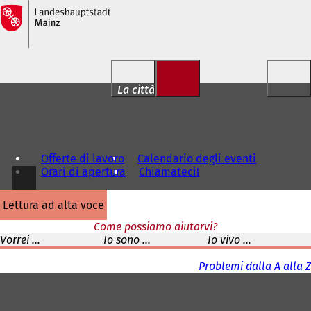
Vai al contenuto
La città per voi
Offerte di lavoro
Calendario degli eventi
Orari di apertura
Chiamateci!
lettura ad alta voce
Come possiamo aiutarvi?
Vorrei ...
Io sono ...
Io vivo ...
Problemi dalla A alla Z
Area
dei