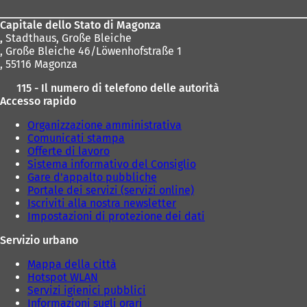
piedi
Capitale dello Stato di Magonza
,
Stadthaus, Große Bleiche
, Große Bleiche 46/Löwenhofstraße 1
, 55116 Magonza
115 - Il numero di telefono delle autorità
Accesso rapido
Organizzazione amministrativa
Comunicati stampa
Offerte di lavoro
Sistema informativo del Consiglio
Gare d'appalto pubbliche
Portale dei servizi (servizi online)
Iscriviti alla nostra newsletter
Impostazioni di protezione dei dati
Servizio urbano
Mappa della città
Hotspot WLAN
Servizi igienici pubblici
Informazioni sugli orari