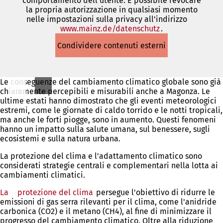
comportamento dell'utente. È possibile revocare
la propria autorizzazione in qualsiasi momento
nelle impostazioni sulla privacy all'indirizzo
www.mainz.de/datenschutz
(Si
.
apre
Condividere contenuti esterni
in
una
nuova
scheda)
Le conseguenze del cambiamento climatico globale sono già
chiaramente percepibili e misurabili anche a Magonza. Le
ultime estati hanno dimostrato che gli eventi meteorologici
estremi, come le giornate di caldo torrido e le notti tropicali,
ma anche le forti piogge, sono in aumento. Questi fenomeni
hanno un impatto sulla salute umana, sul benessere, sugli
ecosistemi e sulla natura urbana.
La protezione del clima e l'adattamento climatico sono
considerati strategie centrali e complementari nella lotta ai
cambiamenti climatici.
La
protezione del clima
(Si
persegue l'obiettivo di ridurre le
emissioni di gas serra rilevanti per il clima, come l'anidride
apre
carbonica (CO2) e il metano (CH4), al fine di minimizzare il
in
progresso del cambiamento climatico. Oltre alla riduzione
una