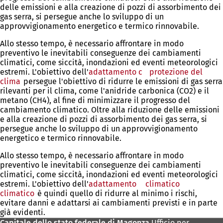
delle emissioni e alla creazione di pozzi di assorbimento dei
nuova
gas serra, si persegue anche lo sviluppo di un
scheda)
approvvigionamento energetico e termico rinnovabile.
Allo stesso tempo, è necessario affrontare in modo
preventivo le inevitabili conseguenze dei cambiamenti
climatici, come siccità, inondazioni ed eventi meteorologici
estremi. L'obiettivo dell'
adattamento
c
protezione del
clima
(Si
persegue l'obiettivo di ridurre le emissioni di gas serra
rilevanti per il clima, come l'anidride carbonica (CO2) e il
apre
metano (CH4), al fine di minimizzare il progresso del
in
cambiamento climatico. Oltre alla riduzione delle emissioni
una
e alla creazione di pozzi di assorbimento dei gas serra, si
nuova
persegue anche lo sviluppo di un approvvigionamento
scheda)
energetico e termico rinnovabile.
Allo stesso tempo, è necessario affrontare in modo
preventivo le inevitabili conseguenze dei cambiamenti
climatici, come siccità, inondazioni ed eventi meteorologici
estremi. L'obiettivo dell'
adattamento
climatico
(Si
climatico
(Si
è quindi quello di ridurre al minimo i rischi,
apre
evitare danni e adattarsi ai cambiamenti previsti e in parte
apre
in
già evidenti.
in
una
una
nuova
Capitale dello stato federale di Magonza
Ufficio per