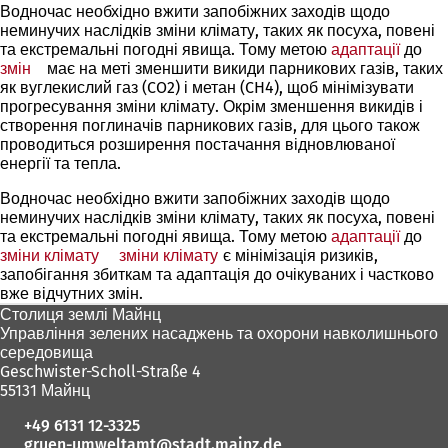
Водночас необхідно вжити запобіжних заходів щодо
неминучих наслідків зміни клімату, таких як посуха, повені
та екстремальні погодні явища. Тому метою
адаптації
до
змін
(Відкривається
має на меті зменшити викиди парникових газів, таких
як вуглекислий газ (CO2) і метан (CH4), щоб мінімізувати
в
прогресування зміни клімату. Окрім зменшення викидів і
новій
створення поглиначів парникових газів, для цього також
вкладці)
проводиться розширення постачання відновлюваної
енергії та тепла.
Водночас необхідно вжити запобіжних заходів щодо
неминучих наслідків зміни клімату, таких як посуха, повені
та екстремальні погодні явища. Тому метою
адаптації
до
зміни клімату
(Відкривається
зміни клімату
(Відкривається
є мінімізація ризиків,
запобігання збиткам та адаптація до очікуваних і частково
в
в
вже відчутних змін.
новій
новій
Зона
вкладці)
вкладці)
Столиця землі Майнц
Управління зелених насаджень та охорони навколишнього
для
середовища
ніг
Geschwister-Scholl-Straße 4
55131 Майнц
+49 6131 12-3325
gruen-umweltamt
stadt.mainz
de