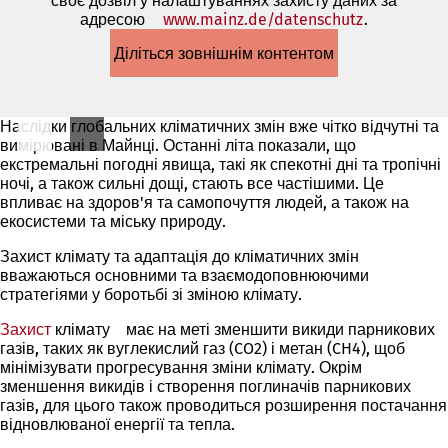
своє дозвіл у налаштуваннях захисту даних за
адресою
www.mainz.de/datenschutz
(Відкриває
.
в
Діліться зовнішнім контентом
новій
вкладці)
Наслідки глобальних кліматичних змін вже чітко відчутні та
вимірювані в Майнці. Останні літа показали, що
екстремальні погодні явища, такі як спекотні дні та тропічні
ночі, а також сильні дощі, стають все частішими. Це
впливає на здоров'я та самопочуття людей, а також на
екосистеми та міську природу.
Захист клімату та адаптація до кліматичних змін
вважаються основними та взаємодоповнюючими
стратегіями у боротьбі зі зміною клімату.
Захист
клімату
(Відкривається
має на меті зменшити викиди парникових
газів, таких як вуглекислий газ (CO2) і метан (CH4), щоб
в
мінімізувати прогресування зміни клімату. Окрім
новій
зменшення викидів і створення поглиначів парникових
вкладці)
газів, для цього також проводиться розширення постачання
відновлюваної енергії та тепла.