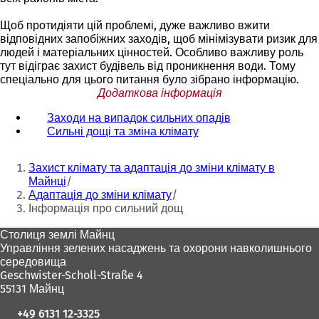
Щоб протидіяти цій проблемі, дуже важливо вжити
відповідних запобіжних заходів, щоб мінімізувати ризик для
людей і матеріальних цінностей. Особливо важливу роль
тут відіграє захист будівель від проникнення води. Тому
спеціально для цього питання було зібрано інформацію.
Додаткова інформація
Заходи на випадок сильних опадів
(
Сильні дощі та зміна клімату
(
В
В
і
Ти
і
д
Захист клімату та адаптація до зміни клімату в
д
к
тут:
Майнці
к
р
Адаптація до зміни клімату
р
и
Інформація про сильний дощ
и
в
в
а
Зона
Столиця землі Майнц
а
є
Управління зелених насаджень та охорони навколишнього
для
є
т
середовища
т
ь
ніг
Geschwister-Scholl-Straße 4
ь
с
55131 Майнц
с
я
я
в
+49 6131 12-3325