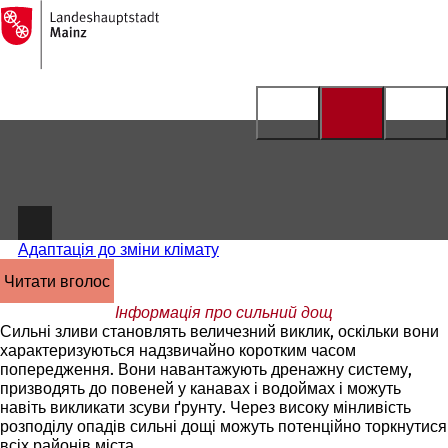
На
головну
Перейти до змісту
сторінку
Адаптація до зміни клімату
читати вголос
Інформація про сильний дощ
Сильні зливи становлять величезний виклик, оскільки вони
характеризуються надзвичайно коротким часом
попередження. Вони навантажують дренажну систему,
призводять до повеней у канавах і водоймах і можуть
навіть викликати зсуви ґрунту. Через високу мінливість
розподілу опадів сильні дощі можуть потенційно торкнутися
всіх районів міста.